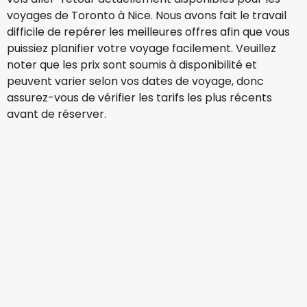
voyages de Toronto à Nice. Nous avons fait le travail
difficile de repérer les meilleures offres afin que vous
puissiez planifier votre voyage facilement. Veuillez
noter que les prix sont soumis à disponibilité et
peuvent varier selon vos dates de voyage, donc
assurez-vous de vérifier les tarifs les plus récents
avant de réserver.
Lufthansa
Nice
13 août.
-
20 août.
CA$1 223,86
À partir de
Air Canada
+
1 Plus
Nice
14 août.
-
21 août.
CA$1 588,72
À partir de
Lufthansa