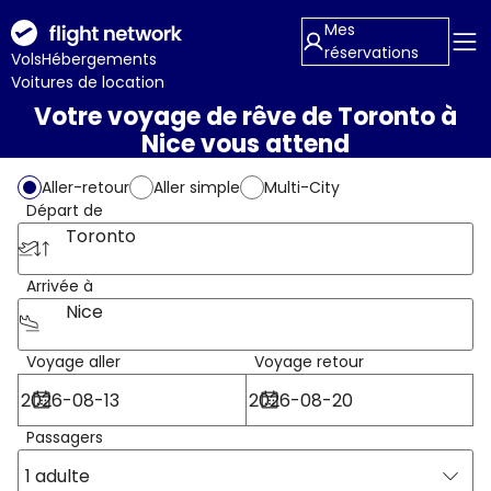
Mes
réservations
Vols
Hébergements
Voitures de location
Votre voyage de rêve de Toronto à
Nice vous attend
Aller-retour
Aller simple
Multi-City
Départ de
Toronto
Arrivée à
Nice
Voyage aller
Voyage retour
Passagers
1 adulte