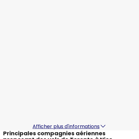
Nice
15 août.
-
22 août.
CA$1 307,69
À partir de
Air Canada
Nice
16 août.
-
23 août.
CA$1 152,96
À partir de
Air Canada
Nice
17 août.
-
24 août.
CA$1 282,68
À partir de
ITA Airways
Nice
18 août.
-
25 août.
CA$1 231,97
À partir de
Afficher plus d'informations
Principales compagnies aériennes